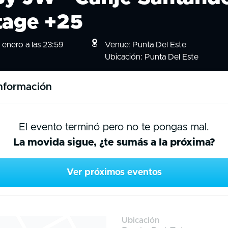
tage +25
enero a las 23:59
Venue: Punta Del Este
Ubicación: Punta Del Este
nformación
El evento terminó pero no te pongas mal.
La movida sigue, ¿te sumás a la próxima?
Ver próximos eventos
Ubicación