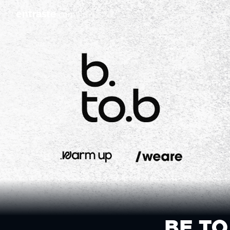
entraste
.com
BE TO