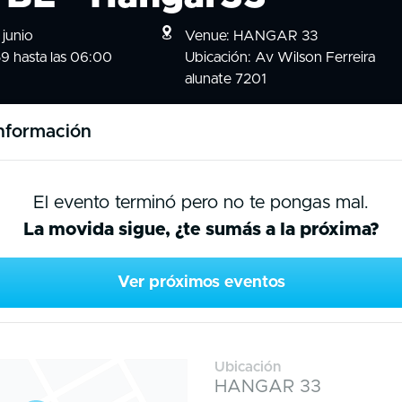
junio
Venue: HANGAR 33
59 hasta las 06:00
Ubicación: Av Wilson Ferreira
alunate 7201
nformación
El evento terminó pero no te pongas mal.
La movida sigue, ¿te sumás a la próxima?
Ver próximos eventos
Ubicación
HANGAR 33