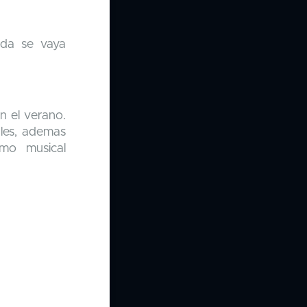
nda se vaya
n el verano.
ales, ademas
omo musical