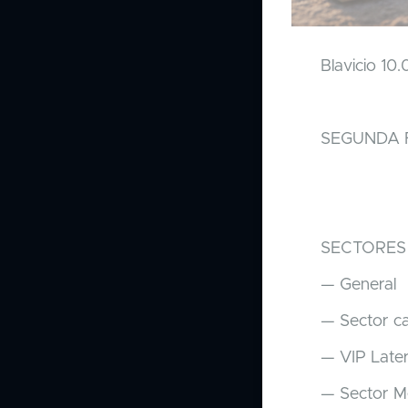
Blavicio 10
SEGUNDA 
SECTORES
— General
— Sector c
— VIP Later
— Sector M