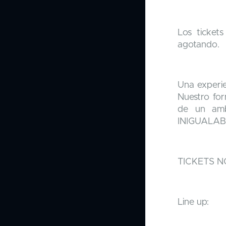
Los ticket
agotando.
Una experie
Nuestro for
de un ambi
INIGUALAB
TICKETS 
Line up: