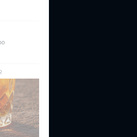
:00
R