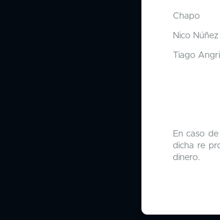
Chapo
Nico Núñe
Tiago Angri
En caso de 
dicha re pr
dinero.