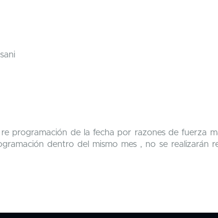
z
sani
re programación de la fecha por razones de fuerza m
ogramación dentro del mismo mes , no se realizarán r