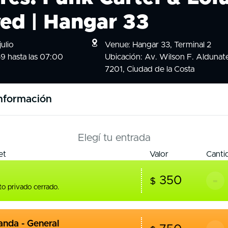
ed | Hangar 33
ulio
Venue: Hangar 33, Terminal 2
59 hasta las 07:00
Ubicación: Av. Wilson F. Aldunat
7201, Ciudad de la Costa
nformación
Elegí tu entrada
et
Valor
Canti
-
350
$
o privado cerrado.
nda - General