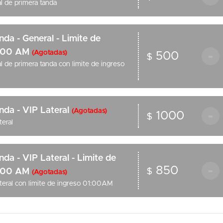
l de primera tanda
da - General - Limite de
1:00 AM
-
(Agotadas)
500
$
l de primera tanda con limite de ingreso
nda - VIP Lateral
(Agotadas)
-
1000
$
eral
da - VIP Lateral - Limite de
-
850
$
1:00 AM
(Agotadas)
teral con limite de ingreso 01:00AM