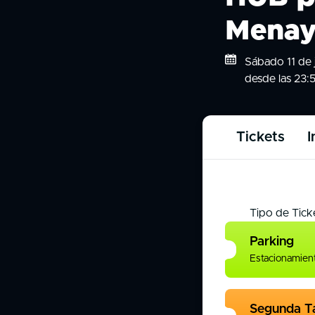
Menay
Sábado 11 de j
desde las 23:
Tickets
I
Tipo de Tick
Parking
Estacionamient
Segunda Ta