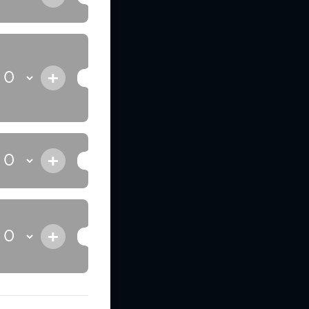
+
+
+