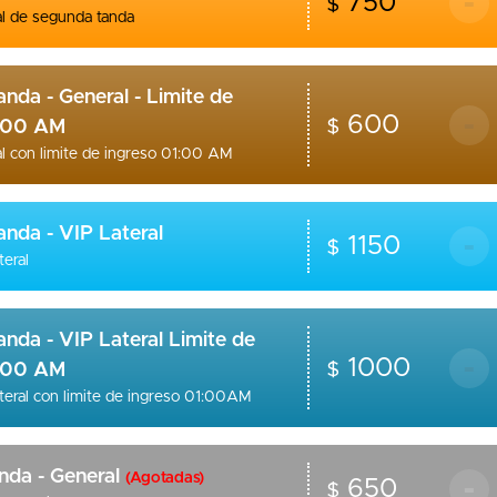
-
750
$
al de segunda tanda
nda - General - Limite de
-
600
$
1:00 AM
l con limite de ingreso 01:00 AM
nda - VIP Lateral
-
1150
$
eral
nda - VIP Lateral Limite de
-
1000
$
1:00 AM
teral con limite de ingreso 01:00AM
nda - General
(Agotadas)
-
650
$