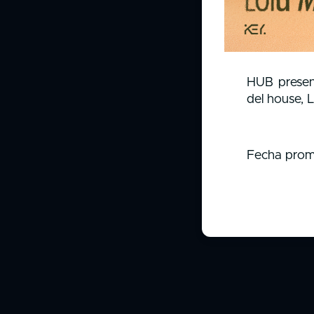
HUB present
del house, 
Fecha prome