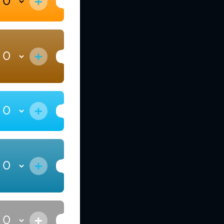
+
+
+
+
+