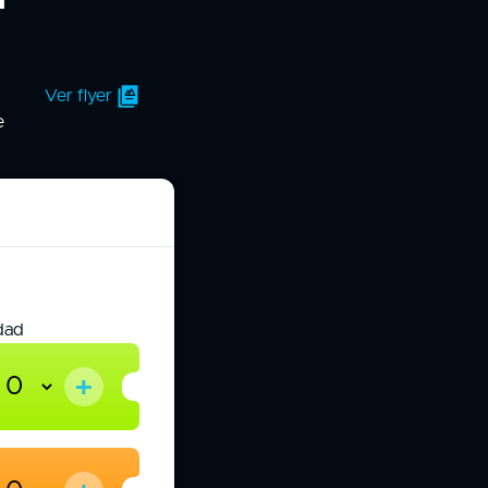
Ver flyer
e
dad
+