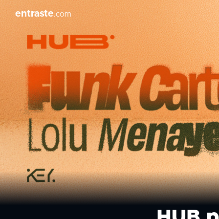
entraste
.com
HUB pr