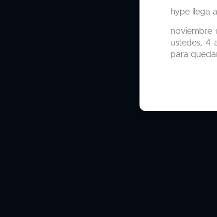
hype llega 
noviembre 
ustedes, 4 
para queda