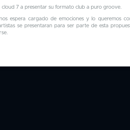
a cloud 7 a presentar su formato club a puro groove.
nos espera cargado de emociones y lo queremos co
artistas se presentaran para ser parte de esta propues
rse.