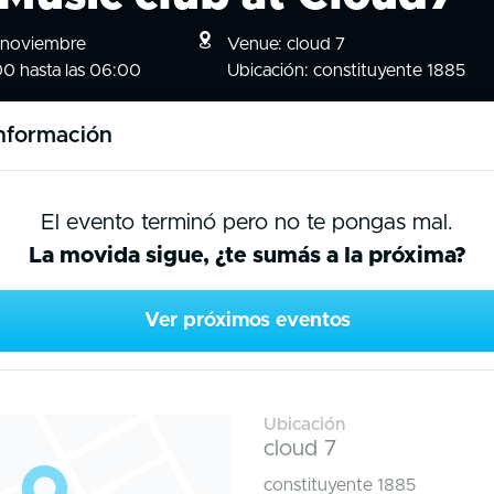
e noviembre
Venue: cloud 7
00 hasta las 06:00
Ubicación: constituyente 1885
nformación
El evento terminó pero no te pongas mal.
La movida sigue, ¿te sumás a la próxima?
Ver próximos eventos
Ubicación
cloud 7
constituyente 1885