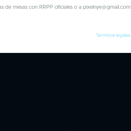
as de mesas con RRPP oficiales o a
pixelnye@gmail.com
Terminos legale