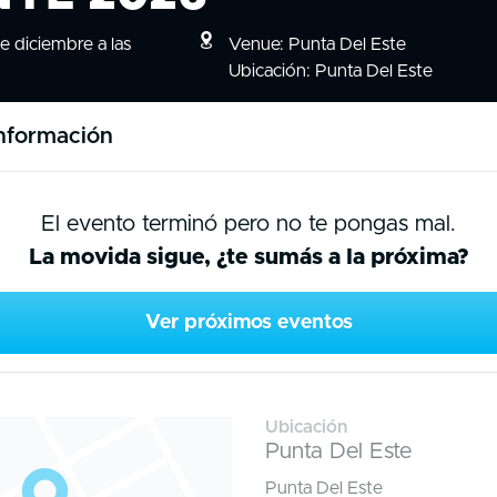
e diciembre a las
Venue: Punta Del Este
Ubicación: Punta Del Este
nformación
El evento terminó pero no te pongas mal.
La movida sigue, ¿te sumás a la próxima?
Ver próximos eventos
Ubicación
Punta Del Este
Punta Del Este